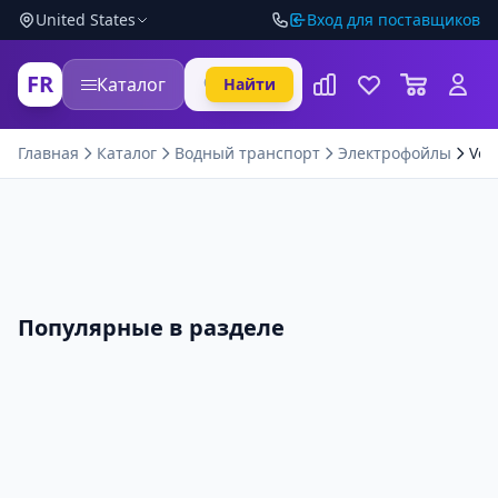
United States
Вход для поставщиков
FR
Каталог
Найти
Главная
Каталог
Водный транспорт
Электрофойлы
VeC
Популярные в разделе