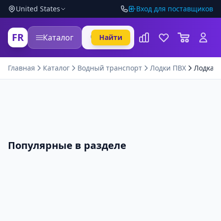
United States
Вход для поставщиков
FR
Каталог
Найти
Главная
Каталог
Водный транспорт
Лодки ПВХ
Лодка 
Популярные в разделе