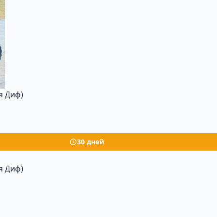
я Диф)
30 дней
я Диф)