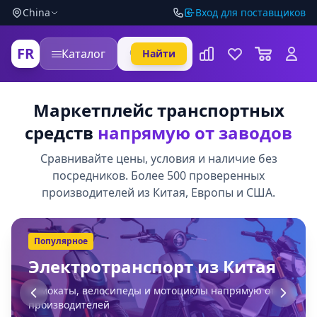
China
Вход для поставщиков
FR
Каталог
Найти
Маркетплейс транспортных
средств
напрямую от заводов
Сравнивайте цены, условия и наличие без
посредников. Более 500 проверенных
производителей из Китая, Европы и США.
Популярное
Электротранспорт из Китая
Самокаты, велосипеды и мотоциклы напрямую от
производителей