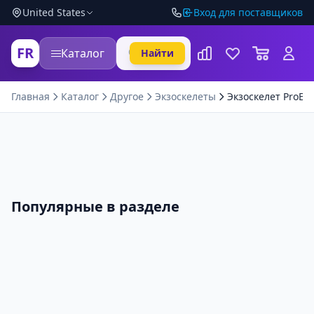
United States
Вход для поставщиков
FR
Каталог
Найти
Главная
Каталог
Другое
Экзоскелеты
Экзоскелет ProExo
Популярные в разделе