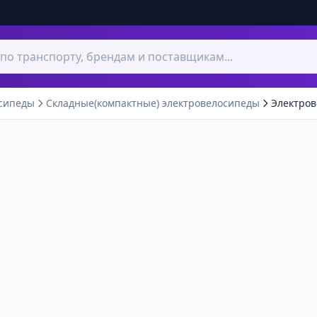
сипеды
Складные(компактные) электровелосипеды
Электров