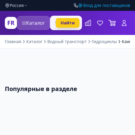
Россия
Вход для поставщиков
FR
Каталог
Найти
Главная
Каталог
Водный транспорт
Гидроциклы
Kawasa
Популярные в разделе