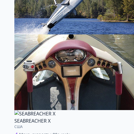
SEABREACHER X
США