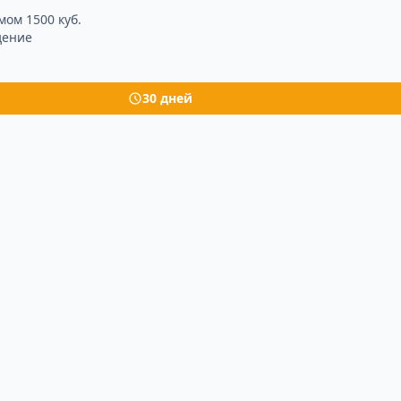
мом 1500 куб.
дение
30 дней