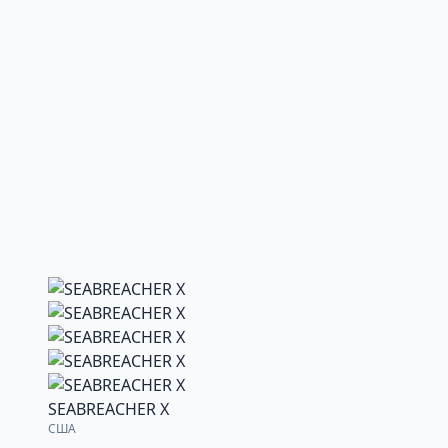
SEABREACHER X
США