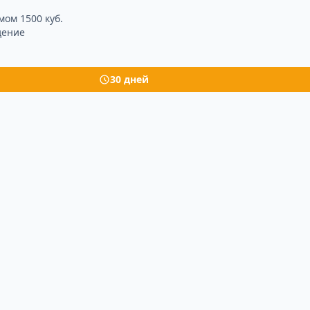
мом 1500 куб.
дение
30 дней