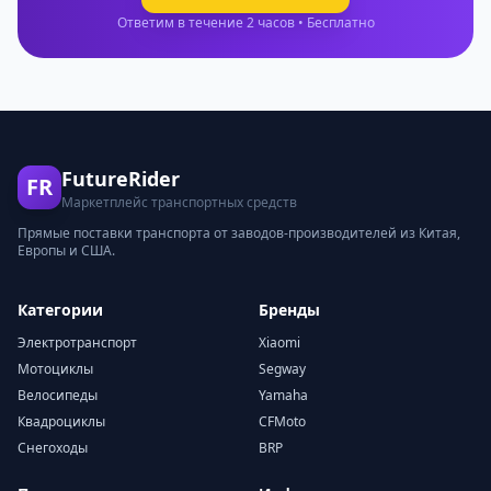
Ответим в течение 2 часов • Бесплатно
FutureRider
FR
Маркетплейс транспортных средств
Прямые поставки транспорта от заводов-производителей из Китая,
Европы и США.
Категории
Бренды
Электротранспорт
Xiaomi
Мотоциклы
Segway
Велосипеды
Yamaha
Квадроциклы
CFMoto
Снегоходы
BRP