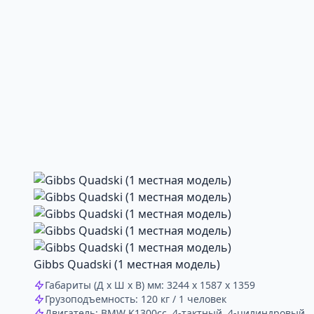
Gibbs Quadski (1 местная модель)
Габариты (Д х Ш х В) мм: 3244 х 1587 х 1359
Грузоподъемность: 120 кг / 1 человек
Двигатель: BMW K1300cc, 4-тактный, 4-цилиндровый