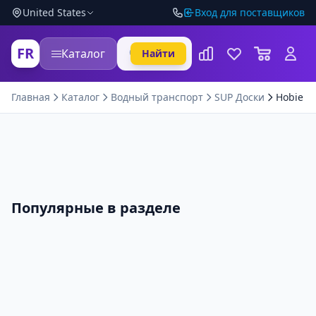
United States
Вход для поставщиков
FR
Каталог
Найти
Главная
Каталог
Водный транспорт
SUP Доски
Hobie M
Популярные в разделе