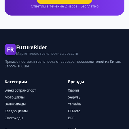
Ответим в течение 2 часов • Бесплатно
FutureRider
FR
Маркетплейс транспортных средств
Прямые поставки транспорта от заводов-производителей из Китая,
Европы и США.
Категории
Бренды
Электротранспорт
Xiaomi
Мотоциклы
Segway
Велосипеды
Yamaha
Квадроциклы
CFMoto
Снегоходы
BRP