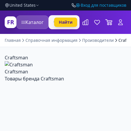
United States
Вход для поставщиков
FR
Каталог
Найти
Главная
Справочная информация
Производители
Craft
Craftsman
Craftsman
Товары бренда Craftsman