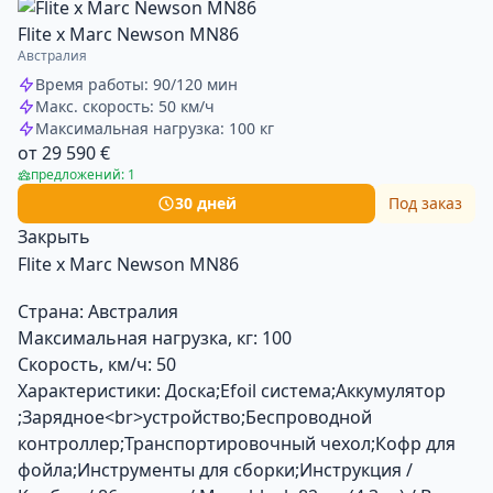
Flite х Marc Newson MN86
Австралия
Время работы: 90/120 мин
Макс. скорость: 50 км/ч
Максимальная нагрузка: 100 кг
от 29 590 €
предложений: 1
30 дней
Под заказ
Закрыть
Flite х Marc Newson MN86
Страна:
Австралия
Максимальная нагрузка, кг:
100
Скорость, км/ч:
50
Характеристики:
Доска;Efoil система;Аккумулятор
;Зарядное<br>устройство;Беспроводной
контроллер;Транспортировочный чехол;Кофр для
фойла;Инструменты для сборки;Инструкция /