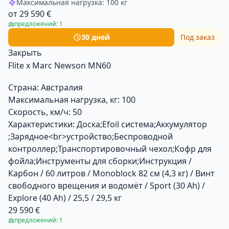
Максимальная нагрузка: 100 кг
от 29 590 €
предложений: 1
30 дней
Под заказ
Закрыть
Flite х Marc Newson MN60
Страна:
Австралия
Максимальная нагрузка, кг:
100
Скорость, км/ч:
50
Характеристики:
Доска;Efoil система;Аккумулятор
;Зарядное<br>устройство;Беспроводной
контроллер;Транспортировочный чехол;Кофр для
фойла;Инструменты для сборки;Инструкция /
Карбон / 60 литров / Monoblock 82 см (4,3 кг) / Винт
свободного врещения и водомёт / Sport (30 Ah) /
Explore (40 Ah) / 25,5 / 29,5 кг
29 590 €
предложений: 1