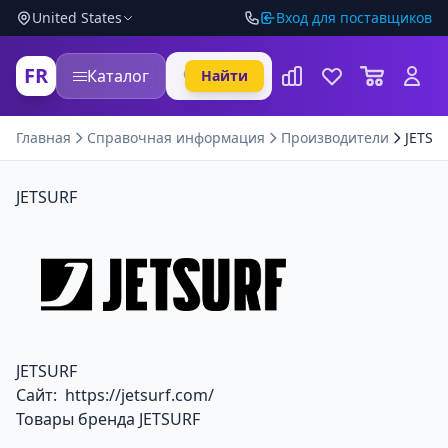
United States
Вход для поставщиков
FR
Каталог
Найти
Главная
Справочная информация
Производители
JETSU
JETSURF
JETSURF
Сайт:
https://jetsurf.com/
Товары бренда JETSURF