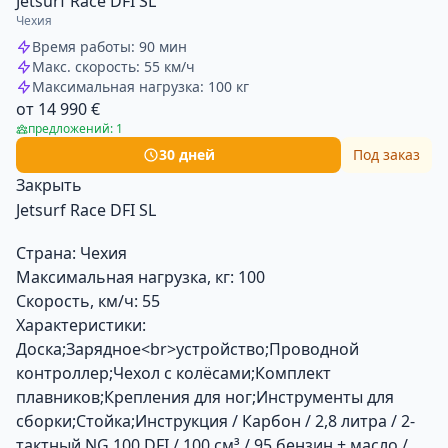
Jetsurf Race DFI SL
Чехия
Время работы: 90 мин
Макс. скорость: 55 км/ч
Максимальная нагрузка: 100 кг
от 14 990 €
предложений: 1
30 дней
Под заказ
Закрыть
Jetsurf Race DFI SL
Страна:
Чехия
Максимальная нагрузка, кг:
100
Скорость, км/ч:
55
Характеристики:
Доска;Зарядное<br>устройство;Проводной
контроллер;Чехол с колёсами;Комплект
плавников;Крепления для ног;Инструменты для
сборки;Стойка;Инструкция / Карбон / 2,8 литра / 2-
тактный NG 100 DFI / 100 см³ / 95 бензин + масло /