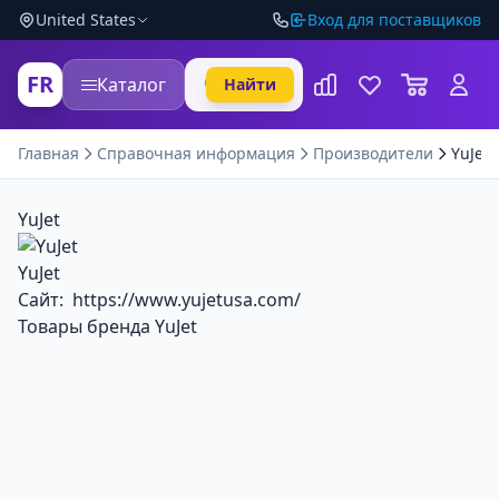
United States
Вход для поставщиков
FR
Каталог
Найти
Главная
Справочная информация
Производители
YuJet
YuJet
YuJet
Сайт:
https://www.yujetusa.com/
Товары бренда YuJet