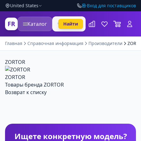
United States
Вход для поставщиков
FR
Каталог
Найти
Главная
Справочная информация
Производители
ZORT
ZORTOR
ZORTOR
Товары бренда ZORTOR
Возврат к списку
Ищете конкретную модель?