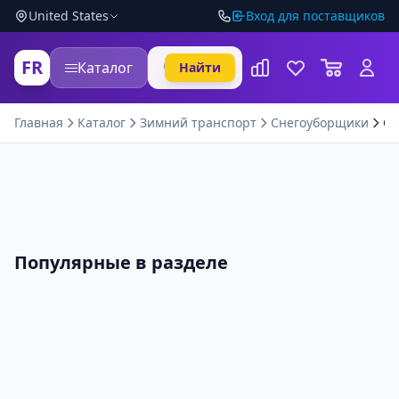
United States
Вход для поставщиков
FR
Каталог
Найти
Главная
Каталог
Зимний транспорт
Снегоуборщики
Сн
Популярные в разделе