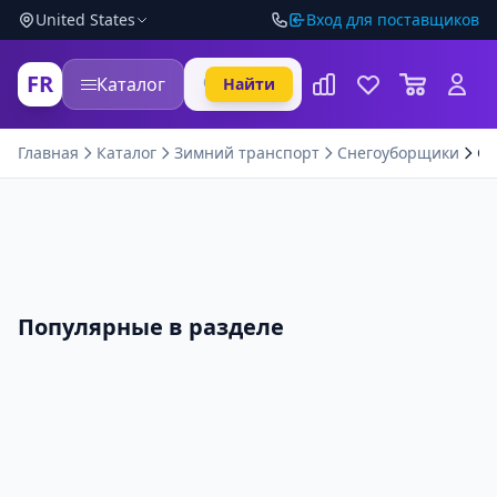
United States
Вход для поставщиков
FR
Каталог
Найти
Главная
Каталог
Зимний транспорт
Снегоуборщики
Сн
Популярные в разделе