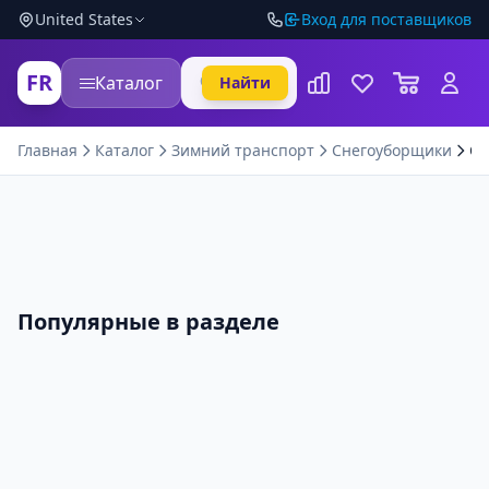
United States
Вход для поставщиков
FR
Каталог
Найти
Главная
Каталог
Зимний транспорт
Снегоуборщики
Сн
Популярные в разделе