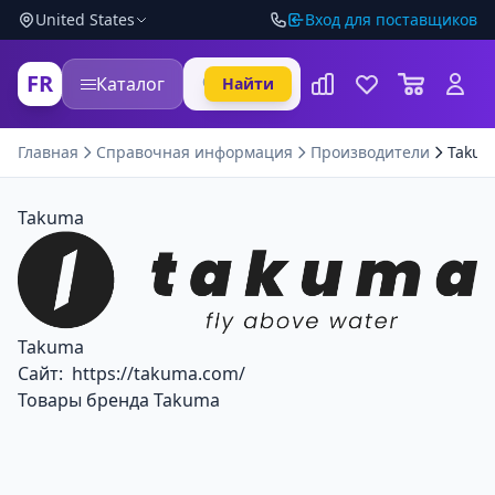
United States
Вход для поставщиков
FR
Каталог
Найти
Главная
Справочная информация
Производители
Taku
Takuma
Takuma
Сайт:
https://takuma.com/
Товары бренда Takuma