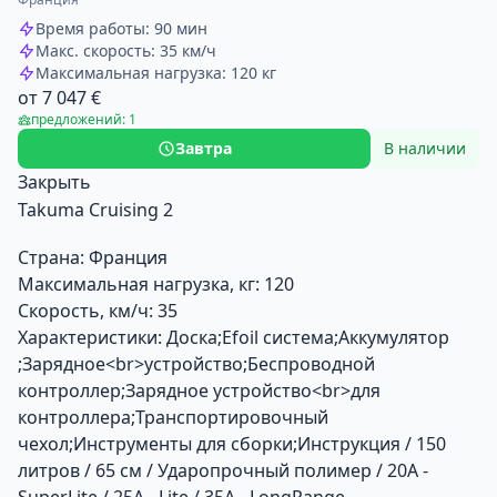
Время работы: 90 мин
Макс. скорость: 35 км/ч
Максимальная нагрузка: 120 кг
от 7 047 €
предложений: 1
Завтра
В наличии
Закрыть
Takuma Cruising 2
Страна:
Франция
Максимальная нагрузка, кг:
120
Скорость, км/ч:
35
Характеристики:
Доска;Efoil система;Аккумулятор
;Зарядное<br>устройство;Беспроводной
контроллер;Зарядное устройство<br>для
контроллера;Транспортировочный
чехол;Инструменты для сборки;Инструкция / 150
литров / 65 см / Ударопрочный полимер / 20A -
SuperLite / 25A - Lite / 35A - LongRange