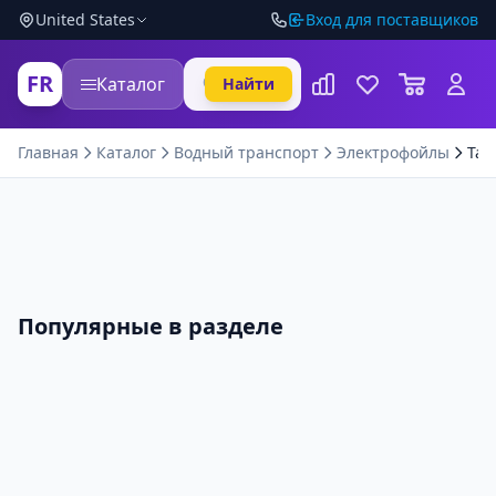
United States
Вход для поставщиков
FR
Каталог
Найти
Главная
Каталог
Водный транспорт
Электрофойлы
Tak
Популярные в разделе