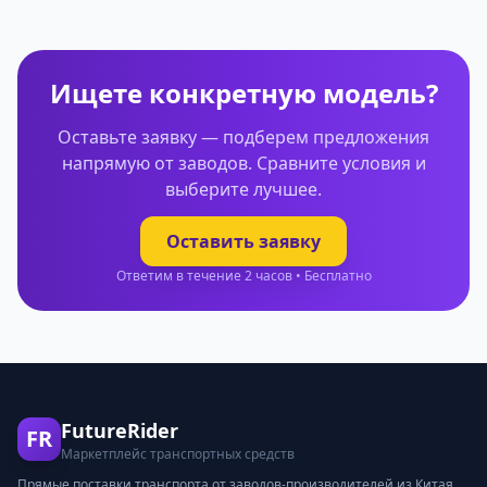
Ищете конкретную модель?
Оставьте заявку — подберем предложения
напрямую от заводов. Сравните условия и
выберите лучшее.
Оставить заявку
Ответим в течение 2 часов • Бесплатно
FutureRider
FR
Маркетплейс транспортных средств
Прямые поставки транспорта от заводов-производителей из Китая,