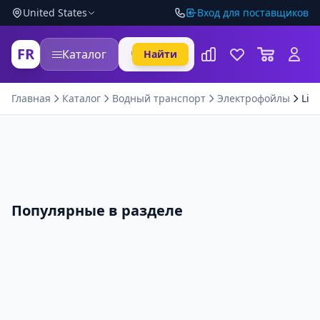
United States
Вход для поставщиков
FR
Каталог
Найти
Главная
Каталог
Водный транспорт
Электрофойлы
Lift
Популярные в разделе