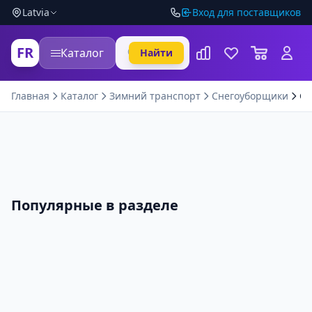
Latvia
Вход для поставщиков
FR
Каталог
Найти
Главная
Каталог
Зимний транспорт
Снегоуборщики
Сн
Популярные в разделе